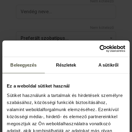
Nem kötelező
Nem kötelező
Felnőttek
Beleegyezés
Részletek
A sütikről
Gyerekek
SZOBA HOZZÁADÁSA
Ez a weboldal sütiket használ
Sütiket használunk a tartalmak és hirdetések személyre
szabásához, közösségi funkciók biztosításához,
Rendelkezem promóciós kóddal
valamint weboldalforgalmunk elemzéséhez. Ezenkívül
közösségi média-, hirdető- és elemező partnereinkkel
megosztjuk az Ön weboldalhasználatra vonatkozó
adatait, akik kombinálhatják az adatokat más olyan