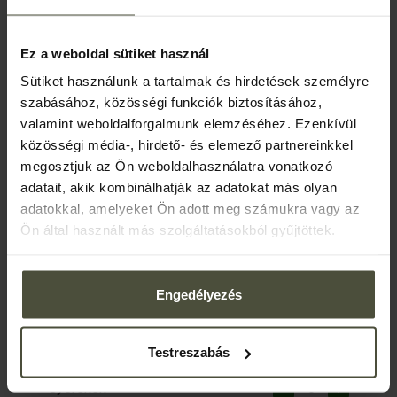
ÉRKEZÉS
2026
.
augusztus
06
.
Ez a weboldal sütiket használ
csütörtök
Sütiket használunk a tartalmak és hirdetések személyre
TÁVOZÁS
szabásához, közösségi funkciók biztosításához,
2026
.
augusztus
07
.
valamint weboldalforgalmunk elemzéséhez. Ezenkívül
péntek
közösségi média-, hirdető- és elemező partnereinkkel
megosztjuk az Ön weboldalhasználatra vonatkozó
1
éj
adatait, akik kombinálhatják az adatokat más olyan
adatokkal, amelyeket Ön adott meg számukra vagy az
Ön által használt más szolgáltatásokból gyűjtöttek.
Kérjük, adja meg a vendégek és szobák
számát!
Engedélyezés
1
. szoba
Felnőttek
Testreszabás
Gyerekek