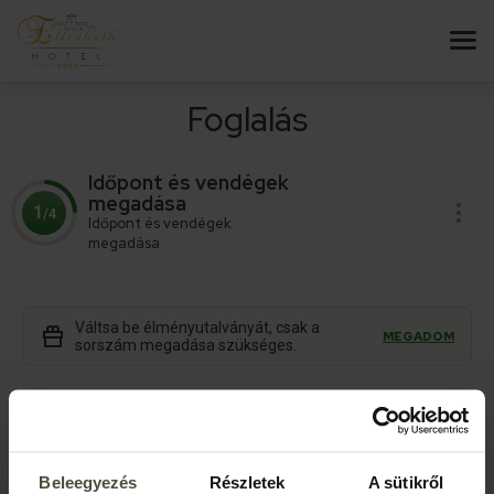
Foglalás
Időpont és vendégek
megadása
1
/4
Időpont és vendégek
megadása
Váltsa be élményutalványát, csak a
MEGADOM
sorszám megadása szükséges.
Állítsa be, hány napot szeretne eltölteni
nálunk!
Beleegyezés
Részletek
A sütikről