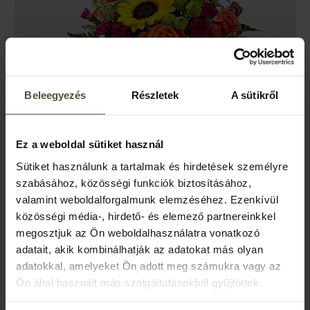
Beleegyezés
Részletek
A sütikről
Ez a weboldal sütiket használ
Sütiket használunk a tartalmak és hirdetések személyre
szabásához, közösségi funkciók biztosításához,
valamint weboldalforgalmunk elemzéséhez. Ezenkívül
közösségi média-, hirdető- és elemező partnereinkkel
megosztjuk az Ön weboldalhasználatra vonatkozó
Voucher de experiență pentru 3 nopți
adatait, akik kombinálhatják az adatokat más olyan
Cumpără un voucher experiență cadou rapid și ușor!
adatokkal, amelyeket Ön adott meg számukra vagy az
2 adulți / 3 nopți
Ön által használt más szolgáltatásokból gyűjtöttek.
Voucher Experiență de Sezon Înalt