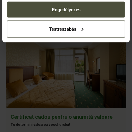
197.400 Ft
DETALII
Engedélyezés
Testreszabás
Certificat cadou pentru o anumită valoare
Tu determini valoarea voucherului!